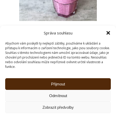
AVOKÁDO VS. BANÁN
Správa souhlasu
Ranní startovací smoothie
Abychom vám poskytli ty nejlepší zážitky, používáme k ukládání a
přístupu k informacím o zařízení technologie, jako jsou soubory cookie.
ČÍST DÁLE
Souhlas s těmito technologiemi nám umožní zpracovávat údaje, jako je
chování při procházení nebo jedinečná ID na tomto webu. Nesouhlas
nebo odvolání souhlasu může nepříznivě ovlivnit určité vlastnosti a
funkce.
Přijmout
Odmítnout
2026 © All rights reserved
Zobrazit předvolby
Ashe Šablona od
WP Royal
.
G D P R