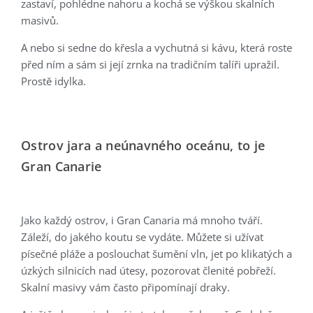
zastaví, pohlédne nahoru a kochá se výškou skalních
masivů.
A nebo si sedne do křesla a vychutná si kávu, která roste
před ním a sám si její zrnka na tradičním talíři upražil.
Prostě idylka.
Ostrov jara a neúnavného oceánu, to je
Gran Canarie
Jako každý ostrov, i Gran Canaria má mnoho tváří.
Záleží, do jakého koutu se vydáte. Můžete si užívat
písečné pláže a poslouchat šumění vln, jet po klikatých a
úzkých silnicích nad útesy, pozorovat členité pobřeží.
Skalní masivy vám často připomínají draky.