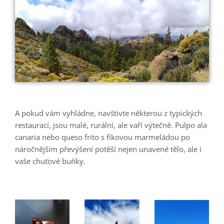
A pokud vám vyhládne, navštivte některou z typických
restaurací, jsou malé, rurální, ale vaří výtečně. Pulpo ala
canaria nebo queso frito s fíkovou marmeládou po
náročnějším převýšení potěší nejen unavené tělo, ale i
vaše chuťové buňky.