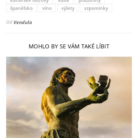
španělsko
víno
výlety
vzpomínky
Od
Vendula
MOHLO BY SE VÁM TAKÉ LÍBIT