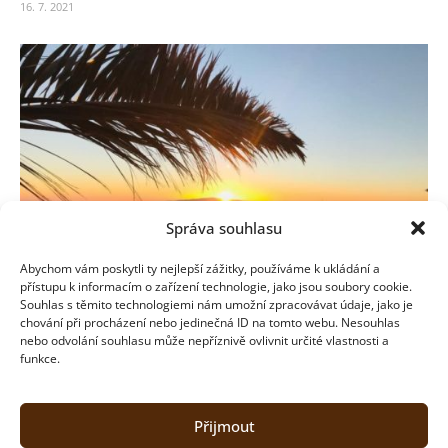
16. 7. 2021
Správa souhlasu
Abychom vám poskytli ty nejlepší zážitky, používáme k ukládání a
přístupu k informacím o zařízení technologie, jako jsou soubory cookie.
Souhlas s těmito technologiemi nám umožní zpracovávat údaje, jako je
chování při procházení nebo jedinečná ID na tomto webu. Nesouhlas
Tenerife – toulky kolem banánových plantáží
nebo odvolání souhlasu může nepříznivě ovlivnit určité vlastnosti a
(II. část)
funkce.
9. 6. 2021
Přijmout