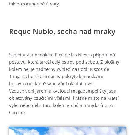
tak pozoruhodné útvary.
Roque Nublo, socha nad mraky
Skalní útvar nedaleko Pico de las Nieves připomíná
postavu, která střeží celý ostrov pod sebou. Z plošiny
kolem něj je nádherný výhled na údolí Riscos de
Tirajana, horské hřebeny pokryté kanárskými
borovicemi, které svou vůní uklidní mysl.
Vzduch voní jarem a kvetoucí megapampelišky jsou
obletovány bzučícími včelami. Krásné místo na kratší
výlet nebo delší túru kolem vrchů a miradorů Gran
Canarie.