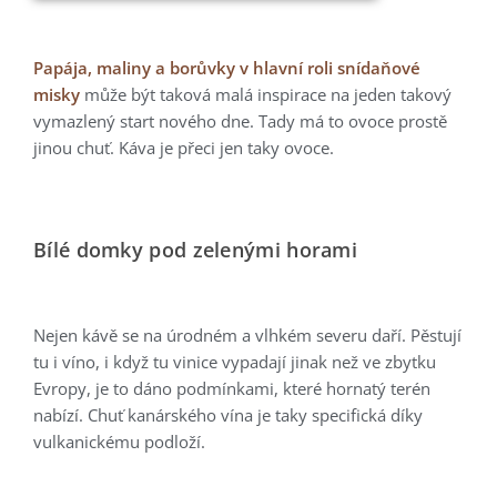
Papája, maliny a borůvky v hlavní roli snídaňové
misky
může být taková malá inspirace na jeden takový
vymazlený start nového dne. Tady má to ovoce prostě
jinou chuť. Káva je přeci jen taky ovoce.
Bílé domky pod zelenými horami
Nejen kávě se na úrodném a vlhkém severu daří. Pěstují
tu i víno, i když tu vinice vypadají jinak než ve zbytku
Evropy, je to dáno podmínkami, které hornatý terén
nabízí. Chuť kanárského vína je taky specifická díky
vulkanickému podloží.