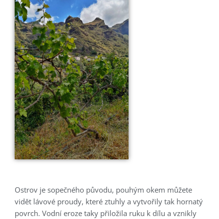
Ostrov je sopečného původu, pouhým okem můžete
vidět lávové proudy, které ztuhly a vytvořily tak hornatý
povrch. Vodní eroze taky přiložila ruku k dílu a vznikly