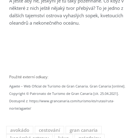
A ještě aby ne, jeskyní je tu taky požehnaně. Co když v
některé z nich ještě nějaký tvor přebývá? To je jedno z
dalších tajemství ostrova vyhaslých sopek, kvetoucích
oleandrů a nekonečného oceánu.
Použité externí odkazy:
Agaete – Web Oficial de Turismo de Gran Canaria. Gran Canaria [online].
Copyright © Patronato de Turismo de Gran Canaria [cit. 25.04.2021].
Dostupné z: https://www.grancanaria.com/turismo/es/rutas/ruta-
norte/agaete/
avokádo
cestování
gran canaria
kanárské ostrovy
káva
prázdniny