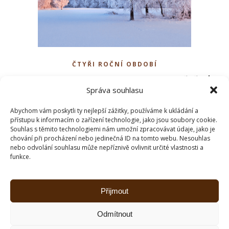
ČTYŘI ROČNÍ OBDOBÍ
Zima, zima, zima je veliká
Správa souhlasu
– Vánoce a bílá nadílka
Abychom vám poskytli ty nejlepší zážitky, používáme k ukládání a
přístupu k informacím o zařízení technologie, jako jsou soubory cookie.
ČÍST DÁLE
Souhlas s těmito technologiemi nám umožní zpracovávat údaje, jako je
chování při procházení nebo jedinečná ID na tomto webu. Nesouhlas
nebo odvolání souhlasu může nepříznivě ovlivnit určité vlastnosti a
funkce.
Přijmout
Odmítnout