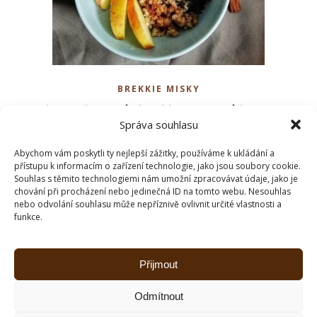
BREKKIE MISKY
Pohanková kaše s mákem a
Správa souhlasu
jablky
Abychom vám poskytli ty nejlepší zážitky, používáme k ukládání a
přístupu k informacím o zařízení technologie, jako jsou soubory cookie.
ČÍST DÁLE
Souhlas s těmito technologiemi nám umožní zpracovávat údaje, jako je
chování při procházení nebo jedinečná ID na tomto webu. Nesouhlas
nebo odvolání souhlasu může nepříznivě ovlivnit určité vlastnosti a
funkce.
Přijmout
Odmítnout