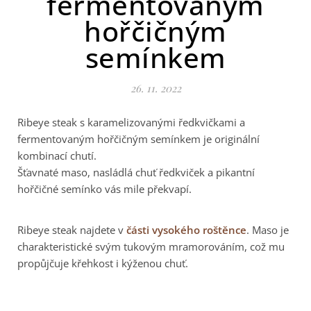
fermentovaným
hořčičným
semínkem
26. 11. 2022
Ribeye steak s karamelizovanými ředkvičkami a
fermentovaným hořčičným semínkem je originální
kombinací chutí.
Šťavnaté maso, nasládlá chuť ředkviček a pikantní
hořčičné semínko vás mile překvapí.
Ribeye steak najdete v
části vysokého roštěnce
. Maso je
charakteristické svým tukovým mramorováním, což mu
propůjčuje křehkost i kýženou chuť.