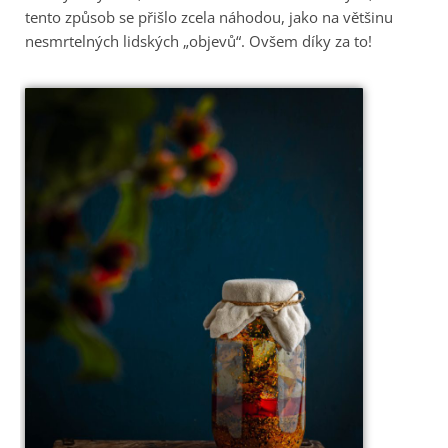
tento způsob se přišlo zcela náhodou, jako na většinu
nesmrtelných lidských „objevů“. Ovšem díky za to!