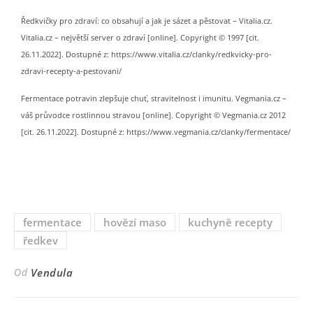
Ředkvičky pro zdraví: co obsahují a jak je sázet a pěstovat – Vitalia.cz.
Vitalia.cz – největší server o zdraví [online]. Copyright © 1997 [cit.
26.11.2022]. Dostupné z: https://www.vitalia.cz/clanky/redkvicky-pro-
zdravi-recepty-a-pestovani/
Fermentace potravin zlepšuje chuť, stravitelnost i imunitu. Vegmania.cz –
váš průvodce rostlinnou stravou [online]. Copyright © Vegmania.cz 2012
[cit. 26.11.2022]. Dostupné z: https://www.vegmania.cz/clanky/fermentace/
fermentace
hovězí maso
kuchyně recepty
ředkev
Od
Vendula