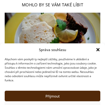
MOHLO BY SE VÁM TAKÉ LÍBIT
Správa souhlasu
Abychom vám poskytli ty nejlepší zážitky, používáme k ukládání a
přístupu k informacím o zařízení technologie, jako jsou soubory cookie.
Souhlas s těmito technologiemi nám umožní zpracovávat údaje, jako je
chování při procházení nebo jedinečná ID na tomto webu. Nesouhlas
nebo odvolání souhlasu může nepříznivě ovlivnit určité vlastnosti a
Svíčková omáčka – tátovo must have
funkce.
9. 2. 2022
Přijmout