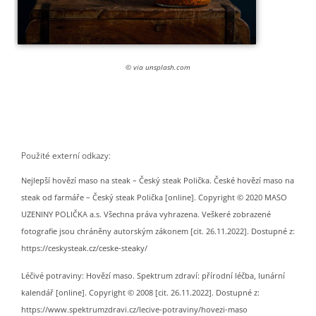
© via unsplash.com
Použité externí odkazy:
Nejlepší hovězí maso na steak – Český steak Polička. České hovězí maso na
steak od farmáře – Český steak Polička [online]. Copyright © 2020 MASO
UZENINY POLIČKA a.s. Všechna práva vyhrazena. Veškeré zobrazené
fotografie jsou chráněny autorským zákonem [cit. 26.11.2022]. Dostupné z:
https://ceskysteak.cz/ceske-steaky/
Léčivé potraviny: Hovězí maso. Spektrum zdraví: přírodní léčba, lunární
kalendář [online]. Copyright © 2008 [cit. 26.11.2022]. Dostupné z:
https://www.spektrumzdravi.cz/lecive-potraviny/hovezi-maso