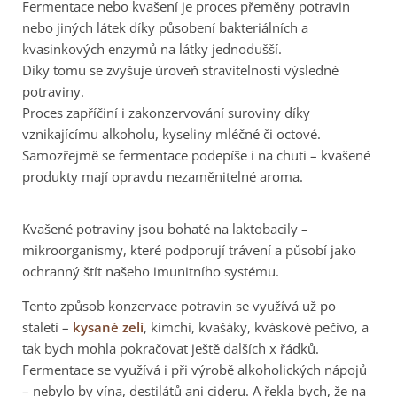
Fermentace nebo kvašení je proces přeměny potravin
nebo jiných látek díky působení bakteriálních a
kvasinkových enzymů na látky jednodušší.
Díky tomu se zvyšuje úroveň stravitelnosti výsledné
potraviny.
Proces zapříčiní i zakonzervování suroviny díky
vznikajícímu alkoholu, kyseliny mléčné či octové.
Samozřejmě se fermentace podepíše i na chuti – kvašené
produkty mají opravdu nezaměnitelné aroma.
Kvašené potraviny jsou bohaté na laktobacily –
mikroorganismy, které podporují trávení a působí jako
ochranný štít našeho imunitního systému.
Tento způsob konzervace potravin se využívá už po
staletí –
kysané zelí
, kimchi, kvašáky, kváskové pečivo, a
tak bych mohla pokračovat ještě dalších x řádků.
Fermentace se využívá i při výrobě alkoholických nápojů
– nebylo by vína, destilátů ani cideru. A řekla bych, že na