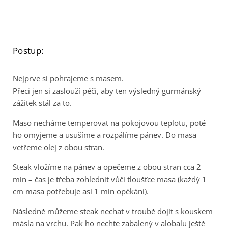
Postup:
Nejprve si pohrajeme s masem.
Přeci jen si zaslouží péči, aby ten výsledný gurmánský
zážitek stál za to.
Maso necháme temperovat na pokojovou teplotu, poté
ho omyjeme a usušíme a rozpálíme pánev. Do masa
vetřeme olej z obou stran.
Steak vložíme na pánev a opečeme z obou stran cca 2
min – čas je třeba zohlednit vůči tloušťce masa (každý 1
cm masa potřebuje asi 1 min opékání).
Následně můžeme steak nechat v troubě dojít s kouskem
másla na vrchu. Pak ho nechte zabalený v alobalu ještě